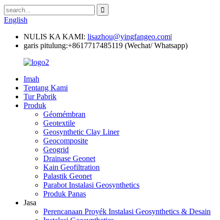
English
NULIS KA KAMI:
lisazhou@yingfangeo.com
|
garis pitulung:
+8617717485119 (Wechat/ Whatsapp)
Imah
Tentang Kami
Tur Pabrik
Produk
Géomémbran
Geotextile
Geosynthetic Clay Liner
Geocomposite
Geogrid
Drainase Geonet
Kain Geofiltration
Palastik Geonet
Parabot Instalasi Geosynthetics
Produk Panas
Jasa
Perencanaan Proyék Instalasi Geosynthetics & Desain