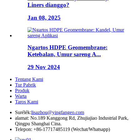
Liners dianggo?
Jan 08, 2025
Ngartos HDPE Geomembrane:
Ketebalan, Umur sareng A...
29 Nov 2024
Tentang Kami
Tur Pabrik
Produk
Warta
Taros Kami
Surélék:
lisazhou@yingfangeo.com
alamat: No.189 Kanggong Rd, Zhujiajiao Industrial Park,
Qingpu Shanghai Cina.
Telepon: +86-17717485119 (Wechat/Whatsapp)