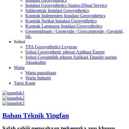
Instalasi Geosynthetics
Instalasi Geosynthetics Saatos-Dijual Service
Subkontrak Instalasi Geosynthetics
Kontrak Independen Instalasi Geosynthetics
Kontrak Serikat Instalasi Geosynthetics
Kontrak Langsung Instalasi Geosynthetics
Geomembrane / Geotextile / Geocomposite / Geogrid,
jsb.
Solusi
TPA Geosynthetics Leyuran
Solusi Geosynthetic pikeun Aplikasi Énergi
Solusi Geosintétik pikeun Aplikasi Tatanén sareng
Akuakultur
Warta
Warta pausahaan
Warta Industri
Taros Kami
Bahan Téknik Yingfan
Salah sahiji perusahaan terkemuka anu khusus