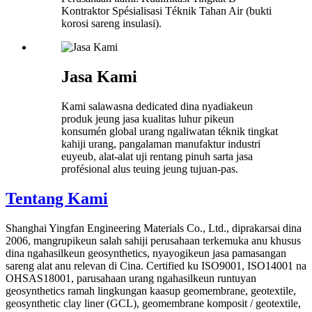
Kontraktor Spésialisasi Téknik Tahan Air (bukti
korosi sareng insulasi).
Jasa Kami
Kami salawasna dedicated dina nyadiakeun
produk jeung jasa kualitas luhur pikeun
konsumén global urang ngaliwatan téknik tingkat
kahiji urang, pangalaman manufaktur industri
euyeub, alat-alat uji rentang pinuh sarta jasa
profésional alus teuing jeung tujuan-pas.
Tentang Kami
Shanghai Yingfan Engineering Materials Co., Ltd., diprakarsai dina
2006, mangrupikeun salah sahiji perusahaan terkemuka anu khusus
dina ngahasilkeun geosynthetics, nyayogikeun jasa pamasangan
sareng alat anu relevan di Cina. Certified ku ISO9001, ISO14001 na
OHSAS18001, parusahaan urang ngahasilkeun runtuyan
geosynthetics ramah lingkungan kaasup geomembrane, geotextile,
geosynthetic clay liner (GCL), geomembrane komposit / geotextile,