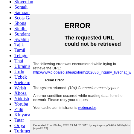
Slovenian
Somali
Samoan
Scots Gaelic
Shona
Sindhi
Sundanese
Swahili
Tajik
Tamil
Telugu
Thai
Ukrainian
Urdu
Uzbek
Vietnamese
Welsh
Xhosa
Yiddish
Yoruba
Zulu
Kinyarwanda
Tatar
Oriya
Turkmen